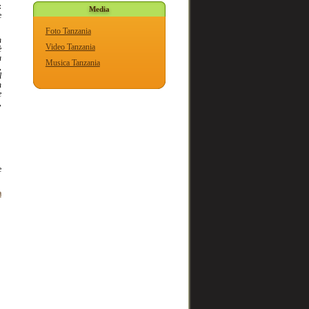
:
Media
e
Foto Tanzania
n
Video Tanzania
è
a
Musica Tanzania
,
l
n
e
,
e
a