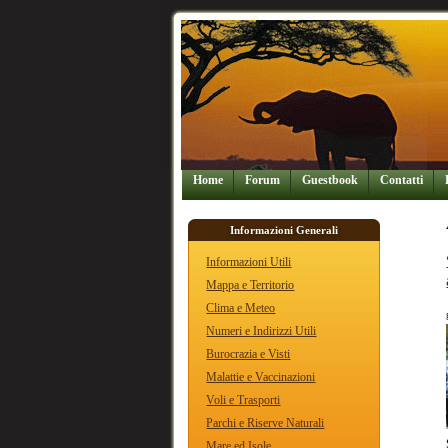
Home
Forum
Guestbook
Contatti
Informazioni Generali
Informazioni Utili
Mappa e Territorio
Clima e Meteo
Numeri e Indirizzi Utili
Burocrazia e Visti
Malattie e Vaccinazioni
Voli e Trasporti
Parchi e Riserve Naturali
Mare ed Isole