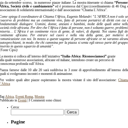
gia da settembre scorso, in numerose piazze italiane. La mostra itinerante si chiama
“Persone
Africa, Società civile e cambiamento”
ed è promossa dal Cipsi (coordinamento di 46 Ong 
associazioni di solidarietà internazionale) e dall’associazione “Chiama L’Africa”.
Come spiega il coordinatore di Chiama l’Africa, Eugenio Melandri “L’AFRICA non è solo u
coacervo di problemi ma un continente vivo, fatto di persone portatrici di diritti con cui 
fondamentale dialogare. Uomini, donne, anziani e bambini, molte delle quali attive nell
società civile africana. Per dire che l’Africa è fatta di persone, non è soltanto guerre, problemi
miseria… L’Africa è un continente ricco di gente, di valori, di dignità. Noi siamo figli de
continente africano. Per entrare nel cuore e nella vita della gente, per mettersi i
comunicazione con noi. In mezzo a queste sagome di persone africane ce ne saranno alcun
autospecchianti, in modo che chi cammina per la piazza si senta egli stesso parte del gruppo
inserito in questo squarcio di umanità”.
(Fonte Cipsi)
La mostra si colloca all’interno dell’iniziativa
“Italia-Africa: Riconosciamoci”
grazie
alla quale numerose associazioni, africane ed italiane, intendono creare un percorso di
conoscenza profonda sull’Africa.
Piazza farnese dalle 10 alle 20 sarà suddivisa in 3 zone di approfondimento all’interno dell
quali si svolgeranno incontri e momenti di animazione.
Per vedere quali altre piazze ospiteranno la mostra visitate il sito dell’associazione:
Chiam
l’Africa
Tag:
Africa
,
Eventi Roma
,
Mostra
Pubblicato in
Eventi
|
I Commenti sono chiusi
Cerca:
Pagine