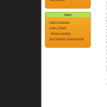
Safari
Safari Organizzati
Lodge e Hotels
-
Inserisci struttura
Tour Operator e Agenzie locali