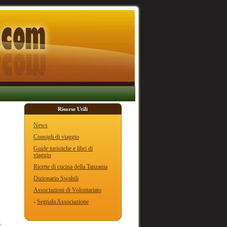
Risorse Utili
News
Consigli di viaggio
Guide turistiche e libri di
viaggio
Ricette di cucina della Tanzania
Dizionario Swahili
Associazioni di Volontariato
-
Segnala Associazione
r