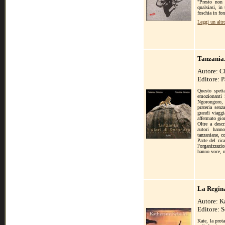
"Presto non 
qualsiasi, in
foschia in fon
Leggi un altr
Tanzania.
Autore: C
Editore: 
Questo spetta
emozionanti 
Ngorongoro, 
prateria senz
grandi viaggia
affermato gio
Oltre a descr
autori hanno
tanzaniane, c
Parte del ric
l'organizzaz
hanno voce, nè
La Regina
Autore: K
Editore: 
Kate, la prot