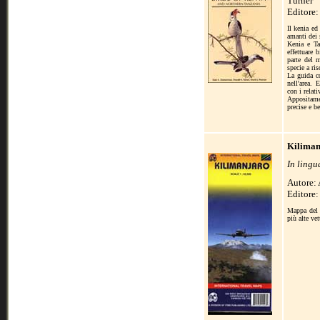
Turner
Editore
Il kenia ed
amanti dei 
Kenia e Ta
effettuare 
parte del m
specie a ri
La guida c
nell'area. 
con i relat
Appositamen
precise e b
Kiliman
In lingu
Autore:
Editore
Mappa del K
più alte ve